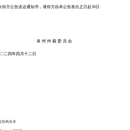
你方公告送达通知书，请你方自本公告发出之日起30日
泉
州
仲
裁
委
员
会
二四年四月十二
日
定机构名录