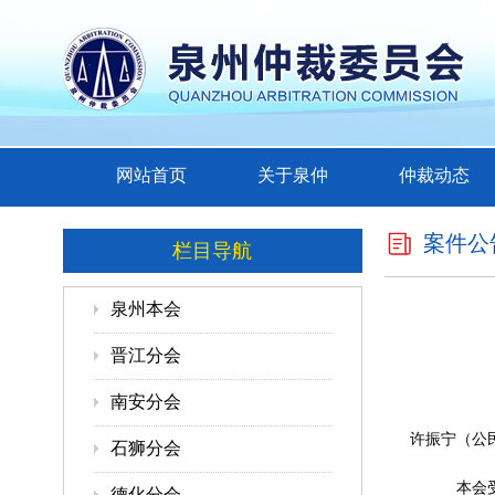
网站首页
关于泉仲
仲裁动态
案件公
栏目导航
泉州本会
晋江分会
南安分会
许振宁（公民身
石狮分会
本会
德化分会