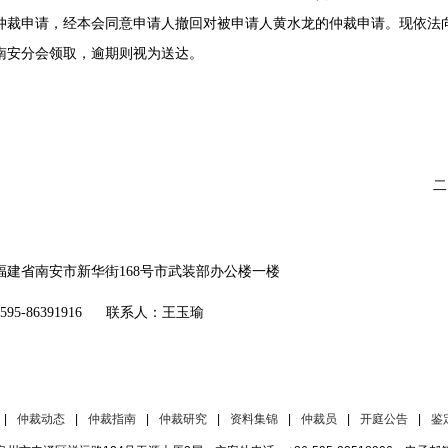
仲裁申请，经本会同意申请人撤回对被申请人黄水龙的仲裁申请。现依法向
会南安分会领取，逾期则视为送达。
二〇
福建省南安市新华街
168号市武装部办公楼一楼
0595-86391916 联系人：
王玉瑜
|
仲裁动态
|
仲裁指南
|
仲裁研究
|
资料集锦
|
仲裁员
|
开庭公告
|
鉴