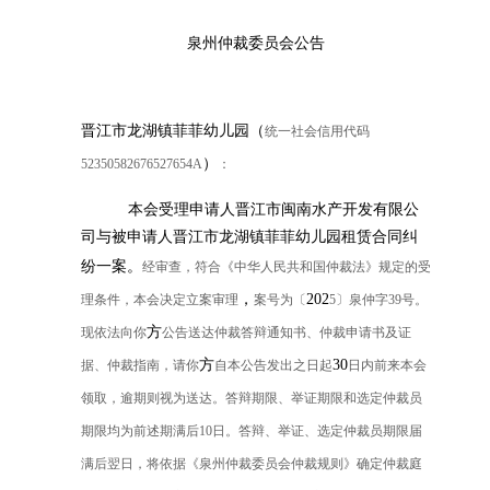
泉州仲裁委员会公告
晋江市龙湖镇菲菲幼儿园（
统一社会信用代码
）
52350582676527654A
：
本会受理申请人晋江市闽南水产开发有限公
司与被申请人晋江市龙湖镇菲菲幼儿园租赁合同纠
纷一案。
经审查，符合《中华人民共和国仲裁法》规定的受
，
202
理条件，本会决定立案审理
案号为
〔
5
〕
泉仲字
39
号
。
方
现依法向你
公告送达仲裁答辩通知书、仲裁申请书及证
方
30
据、仲裁指南，请你
自本公告发出之日起
日内前来本会
领取，逾期则视为送达。答辩期限、举证期限和选定仲裁员
期限均为前述期满后
10
日。答辩、举证、选定仲裁员期限届
满后翌日，将依据《泉州仲裁委员会仲裁规则》确定仲裁庭