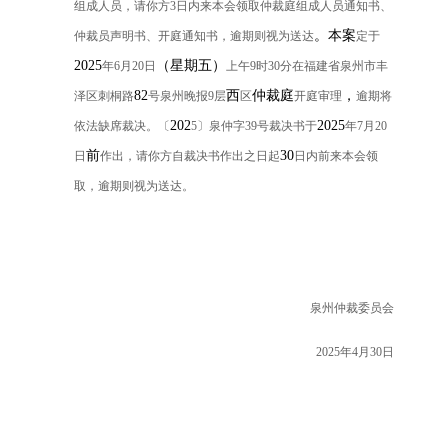
组成人员，请你方
3
日内来本会领取仲裁庭组成人员通知书、
。本案
仲裁员声明书、开庭通知书，逾期则视为送达
定于
2025
（星期五）
年
6
月
20
日
上午
9
时
30
分在福建省泉州市丰
82
西
仲裁庭
，
泽区刺桐路
号泉州晚报
9
层
区
开庭审理
逾期将
202
2025
依法缺席裁决。
〔
5
〕
泉仲字
39
号
裁决书于
年
7
月
20
前
30
日
作出，请你方自裁决书作出之日起
日内前来本会领
取，逾期则视为送达。
泉州仲裁委员会
2025
年
4
月
30
日